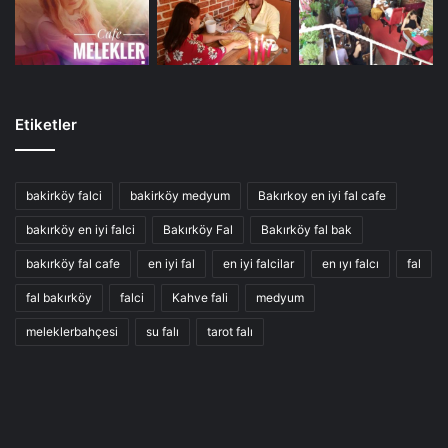
Etiketler
bakirköy falci
bakirköy medyum
Bakırkoy en iyi fal cafe
bakırköy en iyi falci
Bakırköy Fal
Bakırköy fal bak
bakırköy fal cafe
en iyi fal
en iyi falcilar
en ıyı falcı
fal
fal bakırköy
falci
Kahve fali
medyum
meleklerbahçesi
su falı
tarot falı