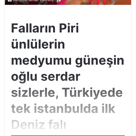
medyum serdar bakırköy
Falların Piri
ünlülerin
medyumu güneşin
oğlu serdar
sizlerle, Türkiyede
tek istanbulda ilk
Deniz falı