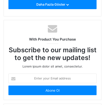
yorumlarıyla
Daha Fazla Göster
sizlerle
Meleklerbahçesin
de.
With Product You Purchase
Subscribe to our mailing list
to get the new updates!
Lorem ipsum dolor sit amet, consectetur.
Enter
your
Email
address