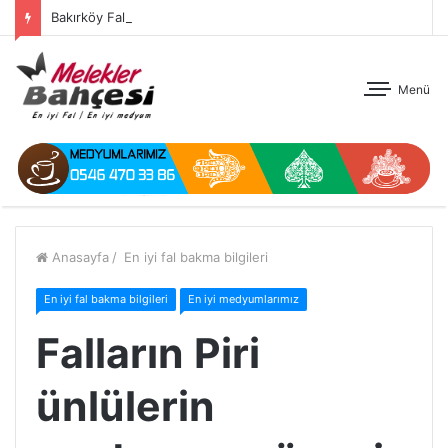
Bakırköy Fal
Menü
Anasayfa
/
En iyi fal bakma bilgileri
En iyi fal bakma bilgileri
En iyi medyumlarımız
Falların Piri
ünlülerin