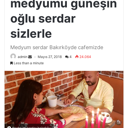
medyumu güneşin
oğlu serdar
sizlerle
Medyum serdar Bakırköyde cafemizde
admin
Mayıs 27, 2018
4
24.064
Less than a minute