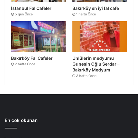
İstanbul Fal Cafeler
Bakırköy en iyi fal cafe
5 gün Önce
1 hafta Önce
Bakırköy Fal Cafeler
Ünlülerin medyumu
Guneşin Oğlu Serdar –
2 hafta Önce
Bakırköy Medyum
3 hafta Önce
En çok okunan