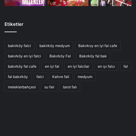
Etiketler
bakirköy falci
bakirköy medyum
Bakırkoy en iyi fal cafe
bakırköy en iyi falci
Bakırköy Fal
Bakırköy fal bak
bakırköy fal cafe
en iyi fal
en iyi falcilar
en ıyı falcı
fal
fal bakırköy
falci
Kahve fali
medyum
meleklerbahçesi
su falı
tarot falı