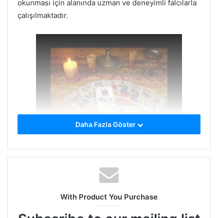
okunması için alanında uzman ve deneyimli falcılarla
çalışılmaktadır.
Daha Fazla Göster
fal-bakma-cesitleri
Cafenin iç dekorasyonu oldukça estetiktir ve sizi
evinizde hissettirecek kadar rahat bir ortama sahiptir.
Ayrıca çevredeki birçok restoran ve mağazaya
With Product You Purchase
yürüme mesafesinde olduğundan, ziyaretinizi