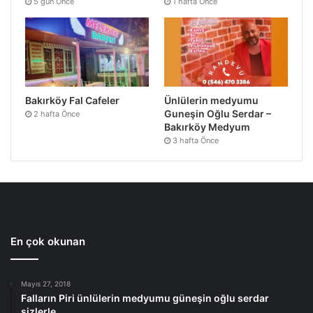
5 gün Önce
1 hafta Önce
Bakırköy Fal Cafeler
Ünlülerin medyumu
Guneşin Oğlu Serdar –
2 hafta Önce
Bakırköy Medyum
3 hafta Önce
En çok okunan
Mayıs 27, 2018
Falların Piri ünlülerin medyumu güneşin oğlu serdar
sizlerle