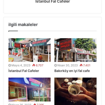
İstanbul Fal Cafeler
Etiketler
bakirköy falci
bakirköy medyum
Bakırköy Fal
medyum
melekler bahçesi
ilgili makaleler
Mayıs 4, 2023
6.707
Nisan 30, 2023
7.401
İstanbul Fal Cafeler
Bakırköy en iyi fal cafe
Nisan 25, 2023
7.295