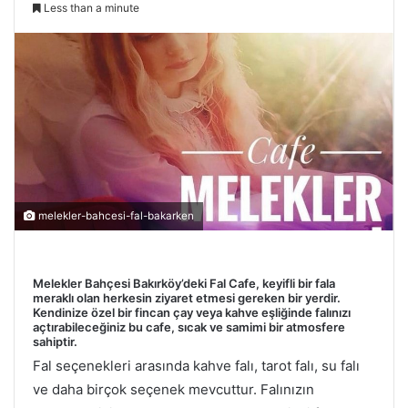
Less than a minute
melekler-bahcesi-fal-bakarken
Melekler Bahçesi Bakırköy’deki Fal Cafe, keyifli bir fala
meraklı olan herkesin ziyaret etmesi gereken bir yerdir.
Kendinize özel bir fincan çay veya kahve eşliğinde falınızı
açtırabileceğiniz bu cafe, sıcak ve samimi bir atmosfere
sahiptir.
Fal seçenekleri arasında kahve falı, tarot falı, su falı
ve daha birçok seçenek mevcuttur. Falınızın