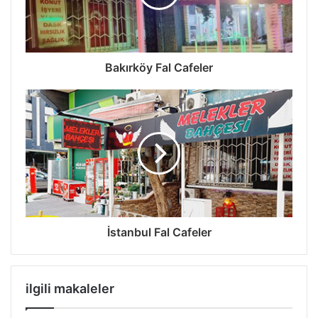
Etiketler
Bakırkoy en iyi fal cafe
Bakırköy Fal
fal cafe
Kahve fali
melekler bahcesi fal cafe
Bakırköy Fal Cafeler
İstanbul Fal Cafeler
ilgili makaleler