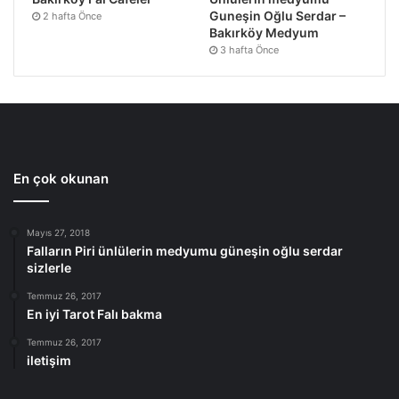
Guneşin Oğlu Serdar –
2 hafta Önce
Bakırköy Medyum
3 hafta Önce
En çok okunan
Mayıs 27, 2018
Falların Piri ünlülerin medyumu güneşin oğlu serdar
sizlerle
Temmuz 26, 2017
En iyi Tarot Falı bakma
Temmuz 26, 2017
iletişim