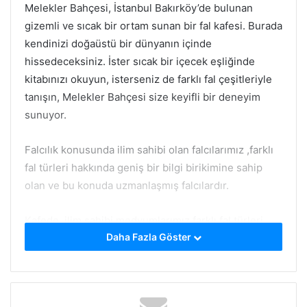
Melekler Bahçesi, İstanbul Bakırköy’de bulunan
gizemli ve sıcak bir ortam sunan bir fal kafesi. Burada
kendinizi doğaüstü bir dünyanın içinde
hissedeceksiniz. İster sıcak bir içecek eşliğinde
kitabınızı okuyun, isterseniz de farklı fal çeşitleriyle
tanışın, Melekler Bahçesi size keyifli bir deneyim
sunuyor.
Falcılık konusunda ilim sahibi olan falcılarımız ,farklı
fal türleri hakkında geniş bir bilgi birikimine sahip
olan ve bu konuda uzmanlaşmış falcılardır.
Kafede, ilim sahibi medyumlarımız farklı fal türleri
Daha Fazla Göster
arasında kahve falı, tarot falı ve el falı gibi seçenekler
bulunuyor. Falcılar, sizi samimi bir ortamda karşılıyor
ve size mümkün olan en iyi fal yorumunu yapmak için
ellerinden geleni yapıyorlar.