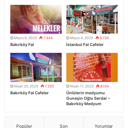
Mayıs 6, 2023
7.344
Mayıs 4, 2023
6.730
Bakırköy Fal
İstanbul Fal Cafeler
Nisan 25, 2023
7.320
Nisan 17, 2023
8.154
Bakırköy Fal Cafeler
Ünlülerin medyumu
Guneşin Oğlu Serdar –
Bakırköy Medyum
Popüler
Son
Yorumlar