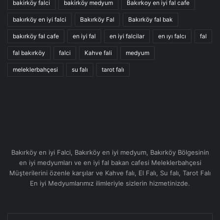
bakirköy falci
bakirköy medyum
Bakırkoy en iyi fal cafe
bakırköy en iyi falci
Bakırköy Fal
Bakırköy fal bak
bakırköy fal cafe
en iyi fal
en iyi falcilar
en ıyı falcı
fal
fal bakırköy
falci
Kahve fali
medyum
meleklerbahçesi
su falı
tarot falı
Bakırköy en iyi Falci, Bakırköy en iyi medyum, Bakırköy Bölgesinin
en iyi medyumları ve en iyi fal bakan cafesi Meleklerbahçesi
Müşterilerini özenle karşılar ve Kahve falı, El Falı, Su falı, Tarot Falı
En iyi Medyumlarımız ilimleriyle sizlerin hizmetinizde.
Enter