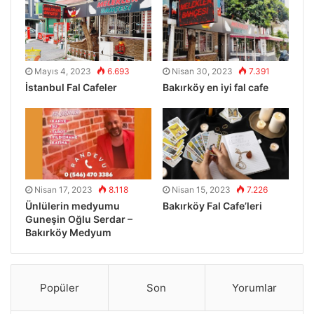
Mayıs 4, 2023
6.693
Nisan 30, 2023
7.391
İstanbul Fal Cafeler
Bakırköy en iyi fal cafe
Nisan 17, 2023
8.118
Nisan 15, 2023
7.226
Ünlülerin medyumu
Bakırköy Fal Cafe’leri
Guneşin Oğlu Serdar –
Bakırköy Medyum
Popüler
Son
Yorumlar