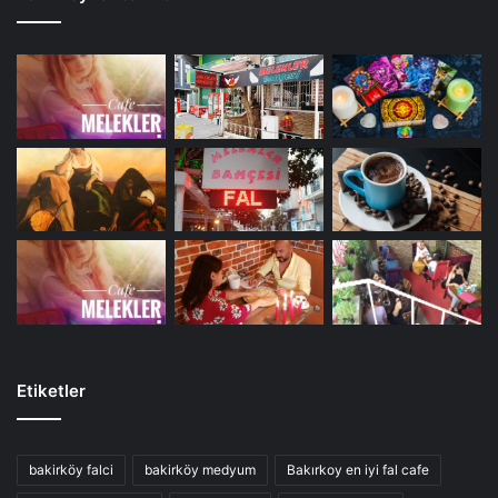
Etiketler
bakirköy falci
bakirköy medyum
Bakırkoy en iyi fal cafe