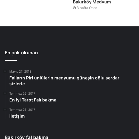
Bakırköy Medyum
3 hafta Önce
En çok okunan
Mayıs 27, 2018
Falların Piri ünlülerin medyumu güneşin oğlu serdar
sizlerle
Temmuz 26, 2017
En iyi Tarot Falı bakma
Temmuz 26, 2017
iletişim
Bakırköy fal bakma