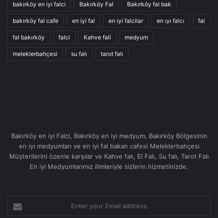
bakırköy en iyi falci
Bakırköy Fal
Bakırköy fal bak
bakırköy fal cafe
en iyi fal
en iyi falcilar
en ıyı falcı
fal
fal bakırköy
falci
Kahve fali
medyum
meleklerbahçesi
su falı
tarot falı
Bakırköy en iyi Falci, Bakırköy en iyi medyum, Bakırköy Bölgesinin
en iyi medyumları ve en iyi fal bakan cafesi Meleklerbahçesi
Müşterilerini özenle karşılar ve Kahve falı, El Falı, Su falı, Tarot Falı
En iyi Medyumlarımız ilimleriyle sizlerin hizmetinizde.
Enter
your