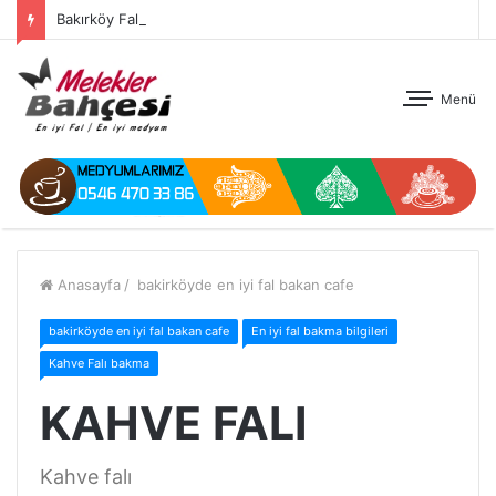
Bakırköy Fal
Menü
Anasayfa
/
bakirköyde en iyi fal bakan cafe
bakirköyde en iyi fal bakan cafe
En iyi fal bakma bilgileri
Kahve Falı bakma
KAHVE FALI
Kahve falı