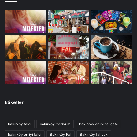
Etiketler
bakirköy falci
bakirköy medyum
Bakırkoy en iyi fal cafe
bakırköy en iyi falci
Bakırköy Fal
Bakırköy fal bak