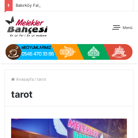
Bakırköy Fal
Menü
Anasayfa
/
tarot
tarot