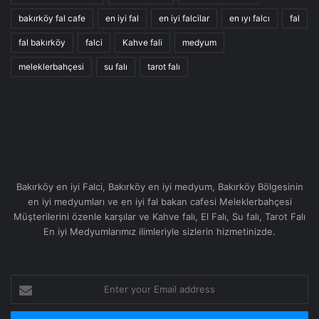
bakırköy fal cafe
en iyi fal
en iyi falcilar
en ıyı falcı
fal
fal bakırköy
falci
Kahve fali
medyum
meleklerbahçesi
su falı
tarot falı
Bakırköy en iyi Falci, Bakırköy en iyi medyum, Bakırköy Bölgesinin
en iyi medyumları ve en iyi fal bakan cafesi Meleklerbahçesi
Müşterilerini özenle karşılar ve Kahve falı, El Falı, Su falı, Tarot Falı
En iyi Medyumlarımız ilimleriyle sizlerin hizmetinizde.
Enter
your
Email