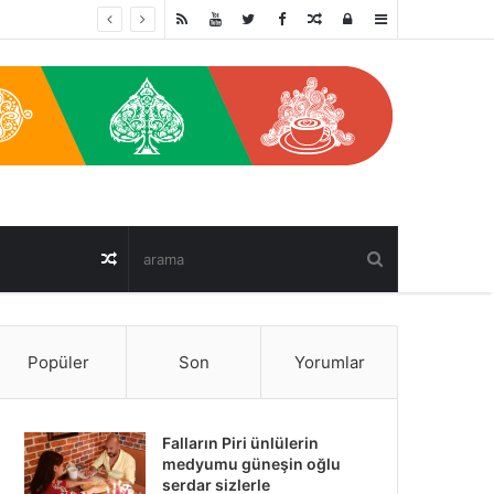
Random
oturum
Sidebar
Post
ac
Random
Post
Popüler
Son
Yorumlar
Falların Piri ünlülerin
medyumu güneşin oğlu
serdar sizlerle