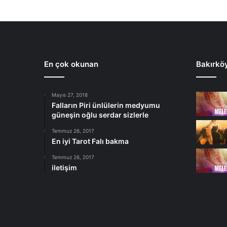
En çok okunan
Bakırkö
Mayıs 27, 2018
Falların Piri ünlülerin medyumu
güneşin oğlu serdar sizlerle
Temmuz 26, 2017
En iyi Tarot Falı bakma
Temmuz 26, 2017
iletişim