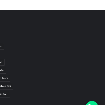
m
al
afe
ı falcı
ahve fali
su falı