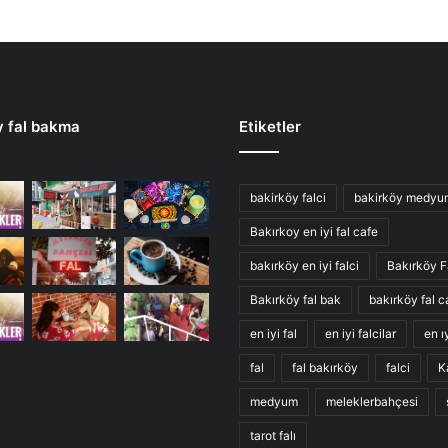
y fal bakma
Etiketler
bakirköy falci
bakirköy medyu
Bakırkoy en iyi fal cafe
bakırköy en iyi falci
Bakırköy F
Bakırköy fal bak
bakırköy fal c
en iyi fal
en iyi falcilar
en ıy
fal
fal bakırköy
falci
K
medyum
meleklerbahçesi
tarot falı