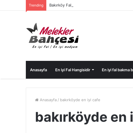
Bakırköy Fal
Trending
Anasayfa
En iyi Fal Hangisidir
En iyi fal bakma bi
Anasayfa
/
bakırköyde en iyi cafe
bakırköyde en i