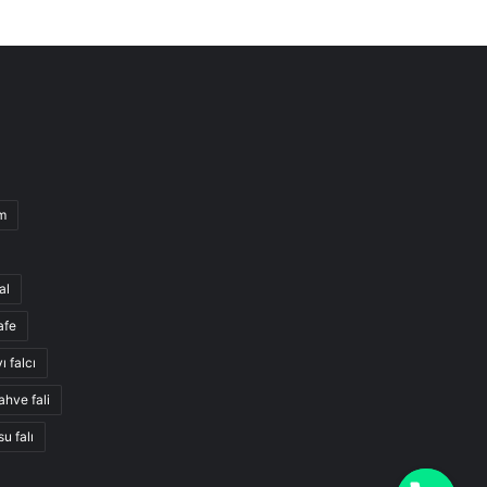
m
al
afe
ı falcı
ahve fali
su falı