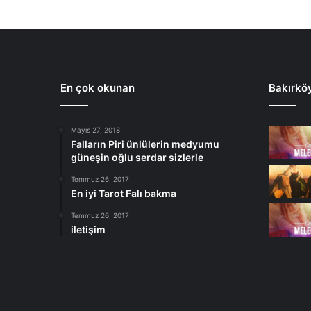
En çok okunan
Bakırkö
Mayıs 27, 2018
Falların Piri ünlülerin medyumu
güneşin oğlu serdar sizlerle
Temmuz 26, 2017
En iyi Tarot Falı bakma
Temmuz 26, 2017
iletişim