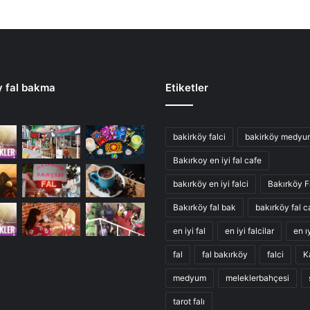
y fal bakma
Etiketler
bakirköy falci
bakirköy medyu
Bakırkoy en iyi fal cafe
bakırköy en iyi falci
Bakırköy F
Bakırköy fal bak
bakırköy fal c
en iyi fal
en iyi falcilar
en ıy
fal
fal bakırköy
falci
K
medyum
meleklerbahçesi
tarot falı