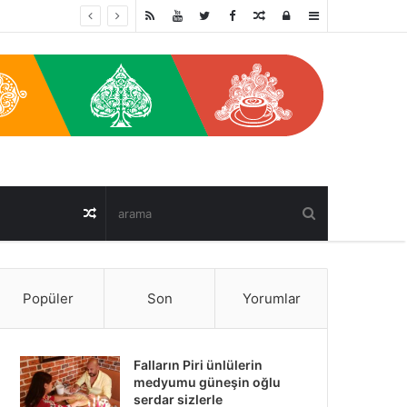
Random
oturum
Sidebar
Post
ac
Random
Post
Popüler
Son
Yorumlar
Falların Piri ünlülerin
medyumu güneşin oğlu
serdar sizlerle