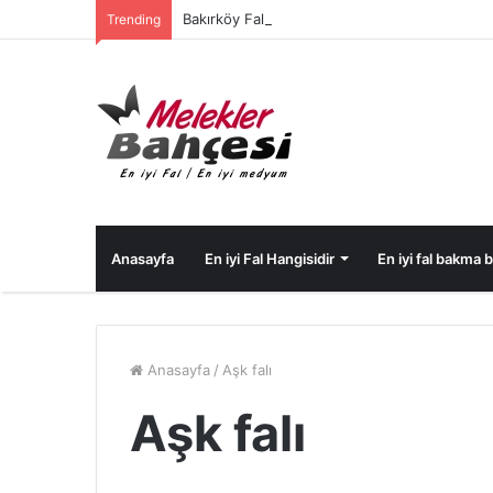
Bakırköy Fal
Trending
Anasayfa
En iyi Fal Hangisidir
En iyi fal bakma bi
Anasayfa
/
Aşk falı
Aşk falı