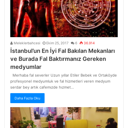
Meleklerbahcesi
Ekim 25, 2017
6
36.914
İstanbul’un En İyi Fal Bakılan Mekanları
ve Burada Fal Baktırmanız Gereken
medyumlar
Merhaba fal severler Uzun yıllar Etiler Bebek ve Ortaköyde
profesyonel medyumluk ve fal hizmetleri veren medyum
serdar bey artık cafemızde hızmet…
Daha Fazla Oku