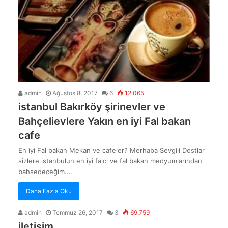
admin
Ağustos 8, 2017
6
12.065
istanbul Bakırköy şirinevler ve
Bahçelievlere Yakın en iyi Fal bakan
cafe
En iyi Fal bakan Mekan ve cafeler? Merhaba Sevgili Dostlar
sizlere istanbulun en iyi falci ve fal bakan medyumlarından
bahsedeceğim.…
Daha Fazla Oku
admin
Temmuz 26, 2017
3
69.759
iletişim