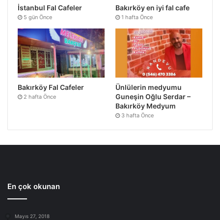
İstanbul Fal Cafeler
Bakırköy en iyi fal cafe
5 gün Önce
1 hafta Önce
Bakırköy Fal Cafeler
Ünlülerin medyumu
Guneşin Oğlu Serdar –
2 hafta Önce
Bakırköy Medyum
3 hafta Önce
En çok okunan
Mayıs 27, 2018