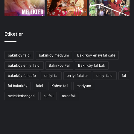
Etiketler
bakirköy falci
bakirköy medyum
Bakırkoy en iyi fal cafe
bakırköy en iyi falci
Bakırköy Fal
Bakırköy fal bak
bakırköy fal cafe
en iyi fal
en iyi falcilar
en ıyı falcı
fal
fal bakırköy
falci
Kahve fali
medyum
meleklerbahçesi
su falı
tarot falı