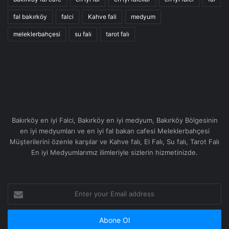
fal bakırköy
falci
Kahve fali
medyum
meleklerbahçesi
su falı
tarot falı
Bakırköy en iyi Falci, Bakırköy en iyi medyum, Bakırköy Bölgesinin
en iyi medyumları ve en iyi fal bakan cafesi Meleklerbahçesi
Müşterilerini özenle karşılar ve Kahve falı, El Falı, Su falı, Tarot Falı
En iyi Medyumlarımız ilimleriyle sizlerin hizmetinizde.
Enter
your
Email
address