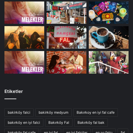
Etiketler
bakirköy falci
bakirköy medyum
Bakırkoy en iyi fal cafe
bakırköy en iyi falci
Bakırköy Fal
Bakırköy fal bak
bakırköy fal cafe
en iyi fal
en iyi falcilar
en ıyı falcı
fal